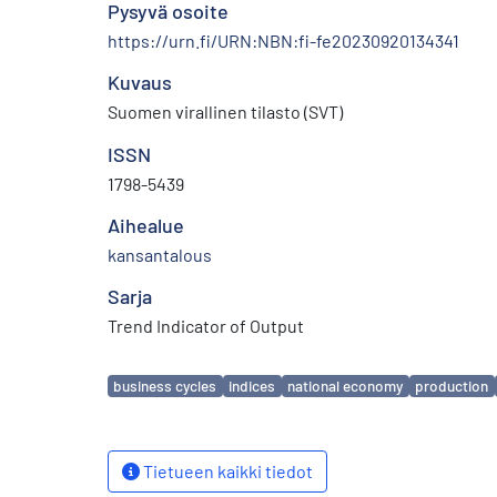
Pysyvä osoite
https://urn.fi/URN:NBN:fi-fe20230920134341
Kuvaus
Suomen virallinen tilasto (SVT)
ISSN
1798-5439
Aihealue
kansantalous
Sarja
Trend Indicator of Output
Avainsanat
business cycles
indices
national economy
production
Tietueen kaikki tiedot