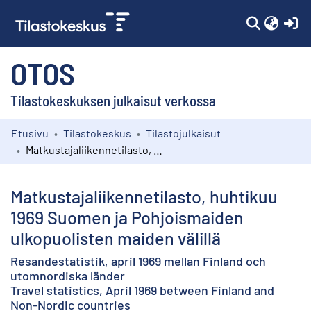
(c
OTOS
Tilastokeskuksen julkaisut verkossa
Etusivu
Tilastokeskus
Tilastojulkaisut
Kokoelmat
Matkustajaliikennetilasto, huhtikuu 1969 Suomen ja Pohjoismaiden ulkopuolisten maiden välillä
Selaa
Matkustajaliikennetilasto, huhtikuu
1969 Suomen ja Pohjoismaiden
ulkopuolisten maiden välillä
Resandestatistik, april 1969 mellan Finland och
utomnordiska länder
Travel statistics, April 1969 between Finland and
Non-Nordic countries