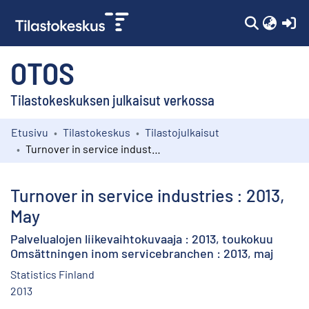
(c
OTOS
Tilastokeskuksen julkaisut verkossa
Etusivu
Tilastokeskus
Tilastojulkaisut
Kokoelmat
Turnover in service industries : 2013, May
Selaa
Turnover in service industries : 2013,
May
Palvelualojen liikevaihtokuvaaja : 2013, toukokuu
Omsättningen inom servicebranchen : 2013, maj
Statistics Finland
2013