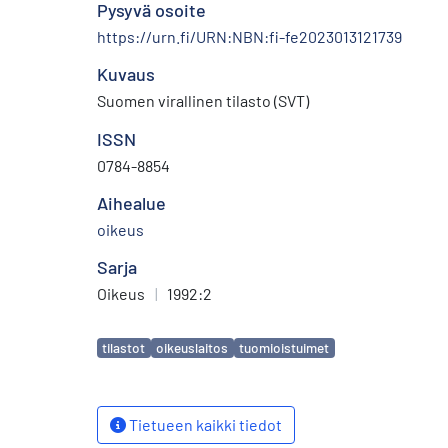
Pysyvä osoite
https://urn.fi/URN:NBN:fi-fe2023013121739
Kuvaus
Suomen virallinen tilasto (SVT)
ISSN
0784-8854
Aihealue
oikeus
Sarja
Oikeus
|
1992:2
Avainsanat
tilastot
oikeuslaitos
tuomioistuimet
Tietueen kaikki tiedot