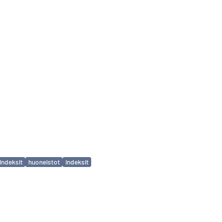
indeksit
huoneistot
indeksit