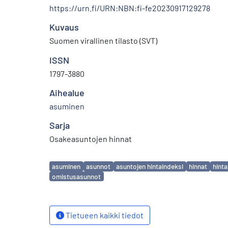
https://urn.fi/URN:NBN:fi-fe20230917129278
Kuvaus
Suomen virallinen tilasto (SVT)
ISSN
1797-3880
Aihealue
asuminen
Sarja
Osakeasuntojen hinnat
Avainsanat
asuminen
asunnot
asuntojen hintaindeksi
hinnat
hinta
omistusasunnot
Tietueen kaikki tiedot