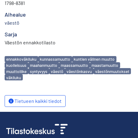
1798-8381
Aihealue
väestö
Sarja
Väestön ennakkotilasto
Avainsanat
ennakkoväkiluku
kunnassamuutto
kuntien välinen muutto
kuolleisuus
maahanmuutto
maassamuutto
maastamuutto
muuttoliike
syntyvyys
väestö
väestönkasvu
väestönmuutokset
väkiluku
Tietueen kaikki tiedot