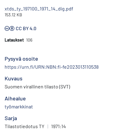
xtds_ty_197100_1971_14_dig.pdf
153.12 KB
CC BY 4.0
Lataukset
106
Pysyvä osoite
https://urn.fi/URN:NBN:fi-fe2023013110538
Kuvaus
Suomen virallinen tilasto (SVT)
Aihealue
työmarkkinat
Sarja
Tilastotiedotus TY
|
1971:14