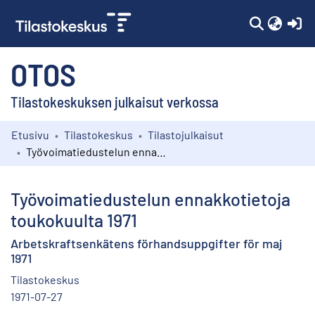
(c
OTOS
Tilastokeskuksen julkaisut verkossa
Etusivu
Tilastokeskus
Tilastojulkaisut
Kokoelmat
Työvoimatiedustelun ennakkotietoja toukokuulta 1971
Selaa
Työvoimatiedustelun ennakkotietoja
toukokuulta 1971
Arbetskraftsenkätens förhandsuppgifter för maj
1971
Tilastokeskus
1971-07-27