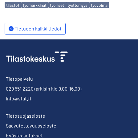
Avainsanat
tilastot
työmarkkinat
työlliset
työttömyys
työvoima
Tietueen kaikki tiedot
Tietopalvelu
029 551 2220
(arkisin klo 9.00-16.00)
info@stat.fi
Tietosuojaseloste
Saavutettavuusseloste
Evästeasetukset