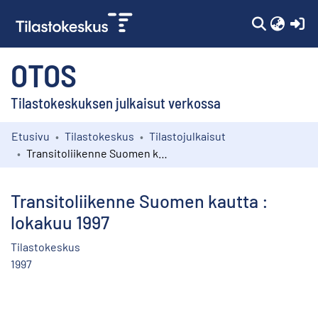
(c
OTOS
Tilastokeskuksen julkaisut verkossa
Etusivu
Tilastokeskus
Tilastojulkaisut
Kokoelmat
Transitoliikenne Suomen kautta : lokakuu 1997
Selaa
Transitoliikenne Suomen kautta :
lokakuu 1997
Tilastokeskus
1997