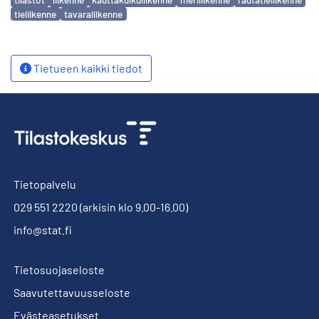
tieliikenne
tavaraliikenne
Tietueen kaikki tiedot
Tietopalvelu
029 551 2220
(arkisin klo 9.00-16.00)
info@stat.fi
Tietosuojaseloste
Saavutettavuusseloste
Evästeasetukset