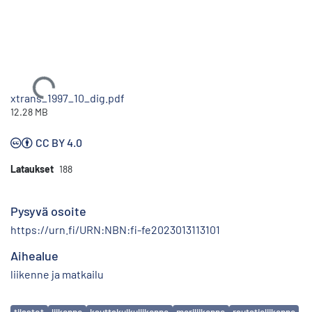
Ladataan...
xtrans_1997_10_dig.pdf
12.28 MB
CC BY 4.0
Lataukset
188
Pysyvä osoite
https://urn.fi/URN:NBN:fi-fe2023013113101
Aihealue
liikenne ja matkailu
Avainsanat
tilastot
liikenne
kauttakulkuliikenne
meriliikenne
rautatieliikenne