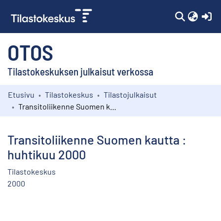
(c
OTOS
Tilastokeskuksen julkaisut verkossa
Etusivu
Tilastokeskus
Tilastojulkaisut
Kokoelmat
Transitoliikenne Suomen kautta : huhtikuu 2000
Selaa
Transitoliikenne Suomen kautta :
huhtikuu 2000
Tilastokeskus
2000