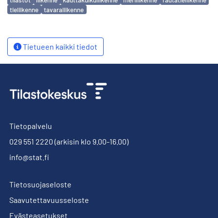
tieliikenne
tavaraliikenne
Tietueen kaikki tiedot
Tietopalvelu
029 551 2220
(arkisin klo 9.00-16.00)
info@stat.fi
Tietosuojaseloste
Saavutettavuusseloste
Evästeasetukset