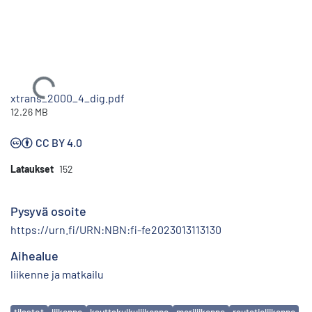
Ladataan...
xtrans_2000_4_dig.pdf
12.26 MB
CC BY 4.0
Lataukset
152
Pysyvä osoite
https://urn.fi/URN:NBN:fi-fe2023013113130
Aihealue
liikenne ja matkailu
Avainsanat
tilastot
liikenne
kauttakulkuliikenne
meriliikenne
rautatieliikenne