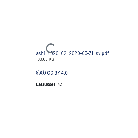
Ladataan...
ashi_2020_02_2020-03-31_sv.pdf
188.07 KB
CC BY 4.0
Lataukset
43