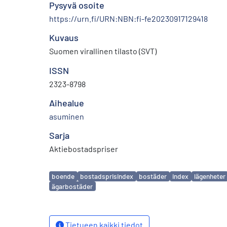
Pysyvä osoite
https://urn.fi/URN:NBN:fi-fe20230917129418
Kuvaus
Suomen virallinen tilasto (SVT)
ISSN
2323-8798
Aihealue
asuminen
Sarja
Aktiebostadspriser
Avainsanat
boende
bostadsprisindex
bostäder
index
lägenheter
ägarbostäder
Tietueen kaikki tiedot