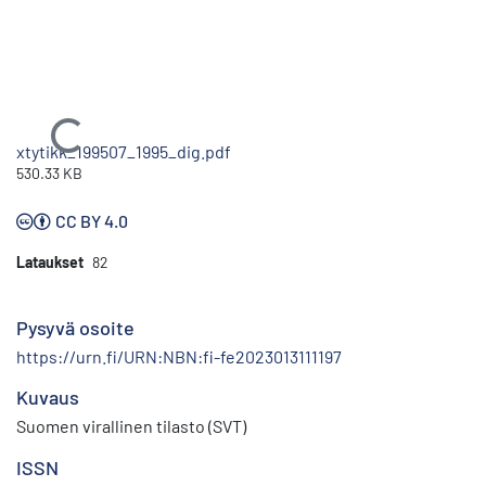
Ladataan...
xtytikk_199507_1995_dig.pdf
530.33 KB
CC BY 4.0
Lataukset
82
Pysyvä osoite
https://urn.fi/URN:NBN:fi-fe2023013111197
Kuvaus
Suomen virallinen tilasto (SVT)
ISSN