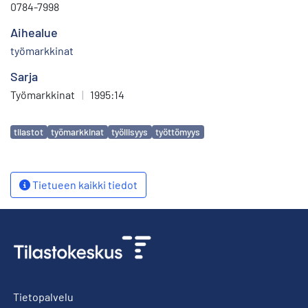
0784-7998
Aihealue
työmarkkinat
Sarja
Työmarkkinat
|
1995:14
Avainsanat
tilastot
työmarkkinat
työllisyys
työttömyys
Tietueen kaikki tiedot
Tietopalvelu