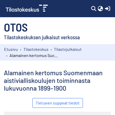
(c
OTOS
Tilastokeskuksen julkaisut verkossa
Etusivu
Tilastokeskus
Tilastojulkaisut
Kokoelmat
Alamainen kertomus Suomenmaan aistivialliskoulujen toiminnasta lukuvuonna 1899–1900
Selaa
Alamainen kertomus Suomenmaan
aistivialliskoulujen toiminnasta
lukuvuonna 1899–1900
Tietueen suppeat tiedot