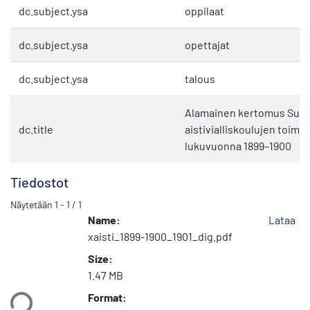
dc.subject.ysa
oppilaat
dc.subject.ysa
opettajat
dc.subject.ysa
talous
Alamainen kertomus Su
dc.title
aistivialliskoulujen toimi
lukuvuonna 1899–1900
Tiedostot
Näytetään
1 - 1 / 1
Name:
Lataa
xaisti_1899-1900_1901_dig.pdf
Size:
1.47 MB
taan...
Format: