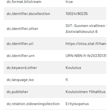
dc.format.bitstream
true
dc.identifier.dscollection
10024/90235
SVT: Suomen virallinen til
dc.identifier.other
Aistivialliskoulut;6
dc.identifier.uri
https://otos.stat.fi/hand
dc.identifier.urn
URN:NBN:fi-fe202301311
dc.keyword.other
Koulutus
dc.language.iso
fi
dc.publisher
Koulutoimen Ylihallitus
dc.relation.oldowningollection
Erityisopetus