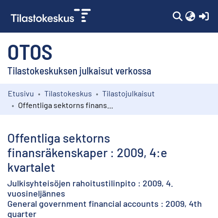
(c
OTOS
Tilastokeskuksen julkaisut verkossa
Etusivu
Tilastokeskus
Tilastojulkaisut
Kokoelmat
Offentliga sektorns finansräkenskaper : 2009, 4:e kvartalet
Selaa
Offentliga sektorns
finansräkenskaper : 2009, 4:e
kvartalet
Julkisyhteisöjen rahoitustilinpito : 2009, 4.
vuosineljännes
General government financial accounts : 2009, 4th
quarter