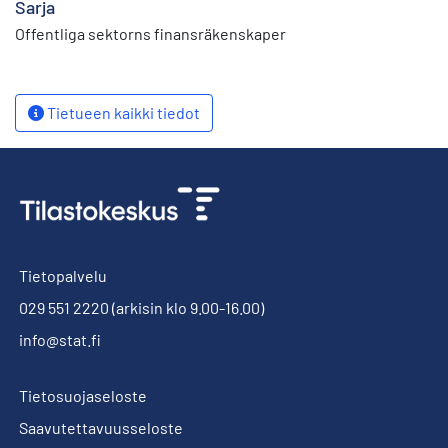
Sarja
Offentliga sektorns finansräkenskaper
Tietueen kaikki tiedot
Tietopalvelu
029 551 2220
(arkisin klo 9.00-16.00)
info@stat.fi
Tietosuojaseloste
Saavutettavuusseloste