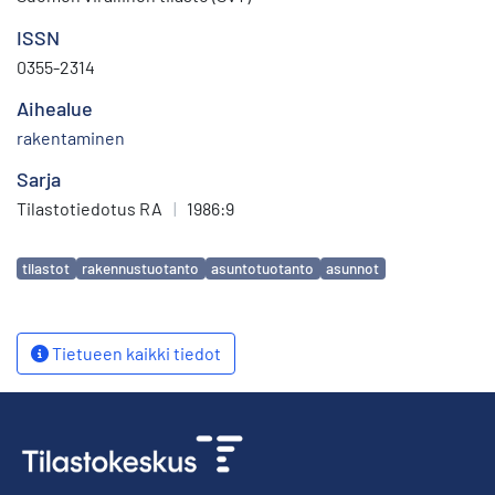
ISSN
0355-2314
Aihealue
rakentaminen
Sarja
Tilastotiedotus RA
|
1986:9
Avainsanat
tilastot
rakennustuotanto
asuntotuotanto
asunnot
Tietueen kaikki tiedot