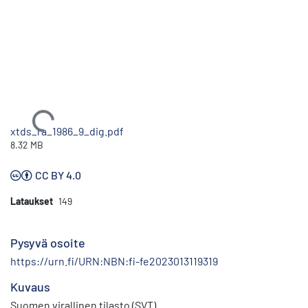
Ladataan...
xtds_ra_1986_9_dig.pdf
8.32 MB
CC BY 4.0
Lataukset
149
Pysyvä osoite
https://urn.fi/URN:NBN:fi-fe2023013119319
Kuvaus
Suomen virallinen tilasto (SVT)