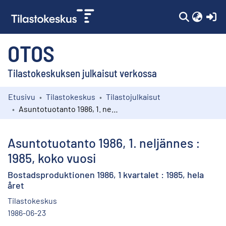
(c
OTOS
Tilastokeskuksen julkaisut verkossa
Etusivu
Tilastokeskus
Tilastojulkaisut
Kokoelmat
Asuntotuotanto 1986, 1. neljännes : 1985, koko vuosi
Selaa
Asuntotuotanto 1986, 1. neljännes :
1985, koko vuosi
Bostadsproduktionen 1986, 1 kvartalet : 1985, hela
året
Tilastokeskus
1986-06-23