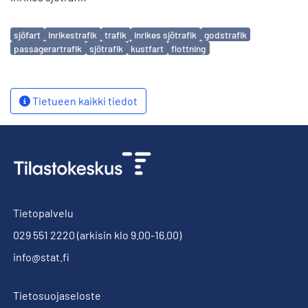
Avainsanat
sjöfart
inrikestrafik
trafik
inrikes sjötrafik
godstrafik
passagerartrafik
sjötrafik
kustfart
flottning
Tietueen kaikki tiedot
Tietopalvelu
029 551 2220
(arkisin klo 9.00-16.00)
info@stat.fi
Tietosuojaseloste