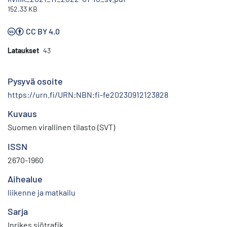
152.33 KB
CC BY 4.0
Lataukset
43
Pysyvä osoite
https://urn.fi/URN:NBN:fi-fe20230912123828
Kuvaus
Suomen virallinen tilasto (SVT)
ISSN
2670-1960
Aihealue
liikenne ja matkailu
Sarja
Inrikes sjötrafik