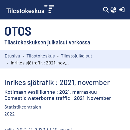
(c
OTOS
Tilastokeskuksen julkaisut verkossa
Etusivu
Tilastokeskus
Tilastojulkaisut
Kokoelmat
Inrikes sjötrafik : 2021, november
Selaa
Inrikes sjötrafik : 2021, november
Kotimaan vesiliikenne : 2021, marraskuu
Domestic waterborne traffic : 2021, November
Statistikcentralen
2022
kvliik_2021_11_2022-01-10_sv.pdf