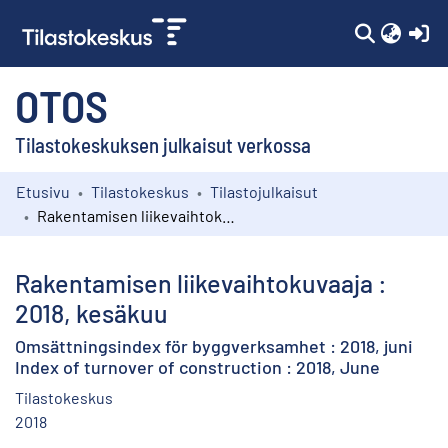
(c
OTOS
Tilastokeskuksen julkaisut verkossa
Etusivu
Tilastokeskus
Tilastojulkaisut
Kokoelmat
Rakentamisen liikevaihtokuvaaja : 2018, kesäkuu
Selaa
Rakentamisen liikevaihtokuvaaja :
2018, kesäkuu
Omsättningsindex för byggverksamhet : 2018, juni
Index of turnover of construction : 2018, June
Tilastokeskus
2018