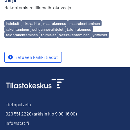
Rakentamisen liikevaihtokuvaaja
Avainsanat
indeksit
liikevaihto
maarakennus
maarakentaminen
rakentaminen
suhdannevaihtelut
talonrakennus
talonrakentaminen
toimialat
vesirakentaminen
yritykset
Tietueen kaikki tiedot
Tietopalvelu
029 551 2220
(arkisin klo 9.00-16.00)
info@stat.fi