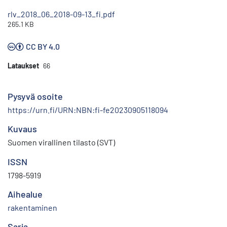
rlv_2018_06_2018-09-13_fi.pdf
265.1 KB
CC BY 4.0
Lataukset
66
Pysyvä osoite
https://urn.fi/URN:NBN:fi-fe20230905118094
Kuvaus
Suomen virallinen tilasto (SVT)
ISSN
1798-5919
Aihealue
rakentaminen
Sarja