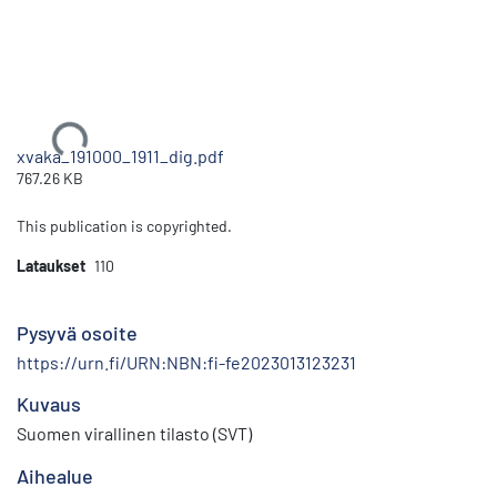
Ladataan...
xvaka_191000_1911_dig.pdf
767.26 KB
This publication is copyrighted.
Lataukset
110
Pysyvä osoite
https://urn.fi/URN:NBN:fi-fe2023013123231
Kuvaus
Suomen virallinen tilasto (SVT)
Aihealue