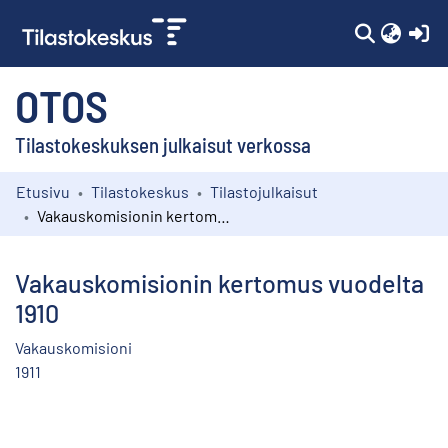
(c
OTOS
Tilastokeskuksen julkaisut verkossa
Etusivu
Tilastokeskus
Tilastojulkaisut
Kokoelmat
Vakauskomisionin kertomus vuodelta 1910
Selaa
Vakauskomisionin kertomus vuodelta
1910
Vakauskomisioni
1911