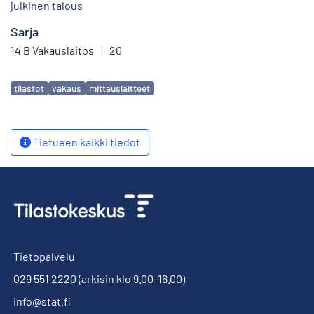
julkinen talous
Sarja
14 B Vakauslaitos
|
20
Avainsanat
tilastot
vakaus
mittauslaitteet
Tietueen kaikki tiedot
Tietopalvelu
029 551 2220
(arkisin klo 9.00-16.00)
info@stat.fi