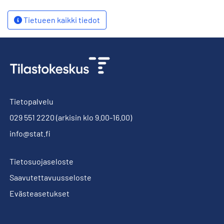
Tietueen kaikki tiedot
Tietopalvelu
029 551 2220
(arkisin klo 9.00-16.00)
info@stat.fi
Tietosuojaseloste
Saavutettavuusseloste
Evästeasetukset