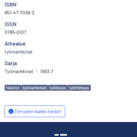
ISBN
951-47-7038-2
ISSN
0785-0107
Aihealue
työmarkkinat
Sarja
Työmarkkinat
|
1993:7
Avainsanat
tilastot
työmarkkinat
työllisyys
työttömyys
Tietueen kaikki tiedot