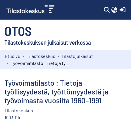
(c
OTOS
Tilastokeskuksen julkaisut verkossa
Etusivu
Tilastokeskus
Tilastojulkaisut
Kokoelmat
Työvoimatilasto : Tietoja työllisyydestä, työttömyydestä ja työvoimasta vuosilta 1960–1991
Selaa
Työvoimatilasto : Tietoja
työllisyydestä, työttömyydestä ja
työvoimasta vuosilta 1960–1991
Tilastokeskus
1993-04