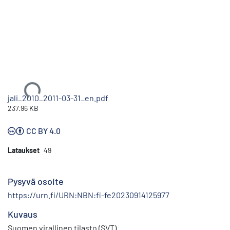
Ladataan...
jali_2010_2011-03-31_en.pdf
237.96 KB
CC BY 4.0
Lataukset
49
Pysyvä osoite
https://urn.fi/URN:NBN:fi-fe20230914125977
Kuvaus
Suomen virallinen tilasto (SVT)