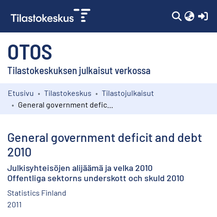
(c
OTOS
Tilastokeskuksen julkaisut verkossa
Etusivu
Tilastokeskus
Tilastojulkaisut
Kokoelmat
General government deficit and debt 2010
Selaa
General government deficit and debt
2010
Julkisyhteisöjen alijäämä ja velka 2010
Offentliga sektorns underskott och skuld 2010
Statistics Finland
2011