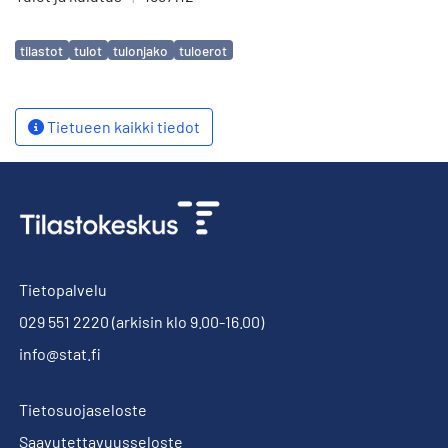
Avainsanat
tilastot
tulot
tulonjako
tuloerot
Tietueen kaikki tiedot
Tietopalvelu
029 551 2220
(arkisin klo 9.00-16.00)
info@stat.fi
Tietosuojaseloste
Saavutettavuusseloste