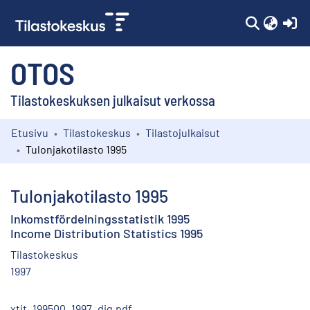
(c
OTOS
Tilastokeskuksen julkaisut verkossa
Etusivu
Tilastokeskus
Tilastojulkaisut
Kokoelmat
Tulonjakotilasto 1995
Selaa
Tulonjakotilasto 1995
Inkomstfördelningsstatistik 1995
Income Distribution Statistics 1995
Tilastokeskus
1997
xtjt_199500_1997_dig.pdf