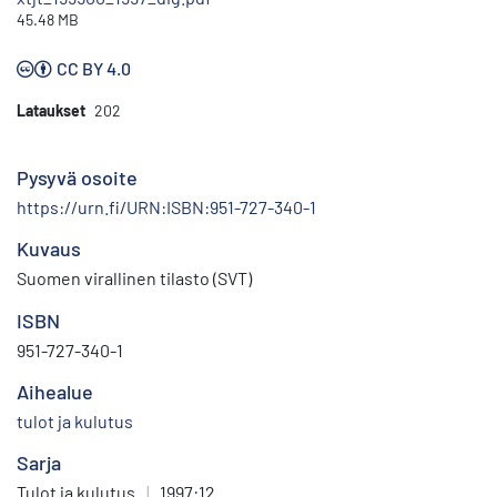
45.48 MB
CC BY 4.0
Lataukset
202
Pysyvä osoite
https://urn.fi/URN:ISBN:951-727-340-1
Kuvaus
Suomen virallinen tilasto (SVT)
ISBN
951-727-340-1
Aihealue
tulot ja kulutus
Sarja
Tulot ja kulutus
|
1997:12