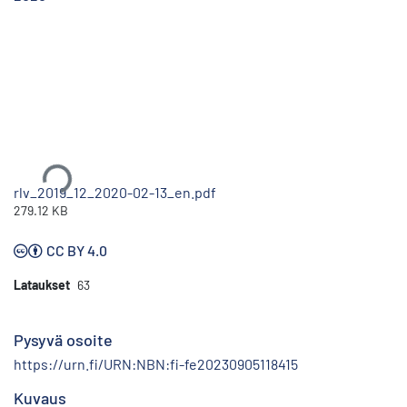
Ladataan...
rlv_2019_12_2020-02-13_en.pdf
279.12 KB
CC BY 4.0
Lataukset
63
Pysyvä osoite
https://urn.fi/URN:NBN:fi-fe20230905118415
Kuvaus