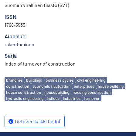
Suomen virallinen tilasto (SVT)
ISSN
1798-5935
Aihealue
rakentaminen
Sarja
Index of turnover of construction
Avainsanat
branches
buildings
business cycles
civil engineering
construction
economic fluctuation
enterprises
house building
house construction
housebuilding
housing construction
hydraulic engineering
indices
industries
turnover
Tietueen kaikki tiedot