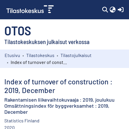
(c
OTOS
Tilastokeskuksen julkaisut verkossa
Etusivu
Tilastokeskus
Tilastojulkaisut
Kokoelmat
Index of turnover of construction : 2019, December
Selaa
Index of turnover of construction :
2019, December
Rakentamisen liikevaihtokuvaaja : 2019, joulukuu
Omsättningsindex för byggverksamhet : 2019,
December
Statistics Finland
2020