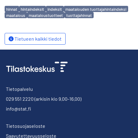
Avainsanat
hinnat
hintaindeksit
indeksit
maatalouden tuottajahintaindeksi
maatalous
maataloustuotteet
tuottajahinnat
Tietueen kaikki tiedot
Tietopalvelu
029 551 2220
(arkisin klo 9.00-16.00)
info@stat.fi
Tietosuojaseloste
Saavutettavuusseloste