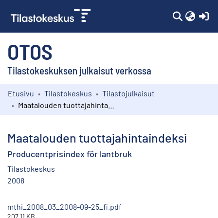
(c
OTOS
Tilastokeskuksen julkaisut verkossa
Etusivu
Tilastokeskus
Tilastojulkaisut
Kokoelmat
Maatalouden tuottajahintaindeksi
Selaa
Maatalouden tuottajahintaindeksi
Producentprisindex för lantbruk
Tilastokeskus
2008
mthi_2008_03_2008-09-25_fi.pdf
207.11 KB