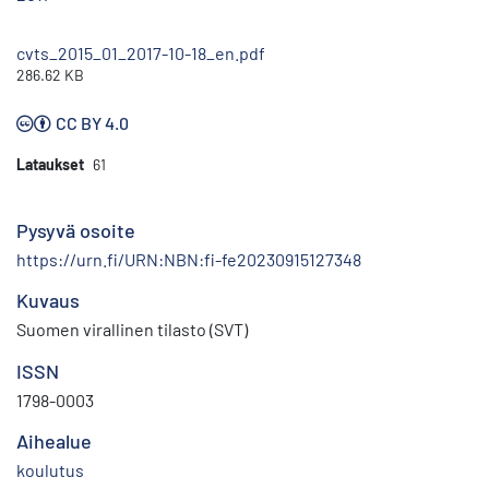
cvts_2015_01_2017-10-18_en.pdf
286.62 KB
CC BY 4.0
Lataukset
61
Pysyvä osoite
https://urn.fi/URN:NBN:fi-fe20230915127348
Kuvaus
Suomen virallinen tilasto (SVT)
ISSN
1798-0003
Aihealue
koulutus