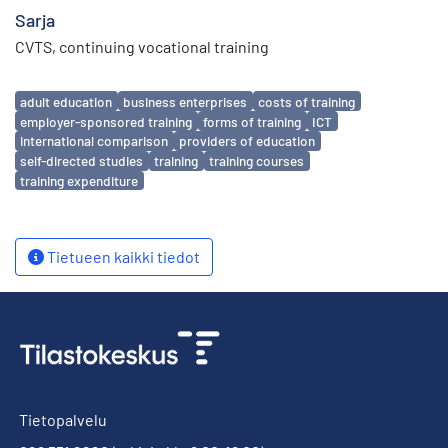
Sarja
CVTS, continuing vocational training
Avainsanat
adult education
business enterprises
costs of training
employer-sponsored training
forms of training
ICT
international comparison
providers of education
self-directed studies
training
training courses
training expenditure
Tietueen kaikki tiedot
Tietopalvelu