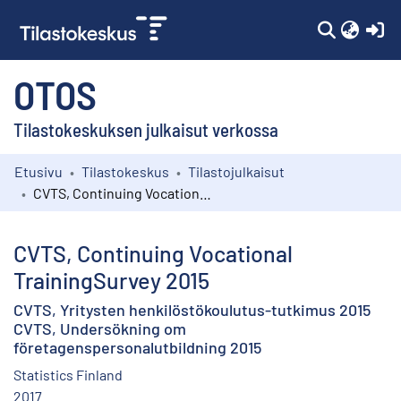
(c
OTOS
Tilastokeskuksen julkaisut verkossa
Etusivu
Tilastokeskus
Tilastojulkaisut
Kokoelmat
CVTS, Continuing Vocational TrainingSurvey 2015
Selaa
CVTS, Continuing Vocational
TrainingSurvey 2015
CVTS, Yritysten henkilöstökoulutus-tutkimus 2015
CVTS, Undersökning om
företagenspersonalutbildning 2015
Statistics Finland
2017