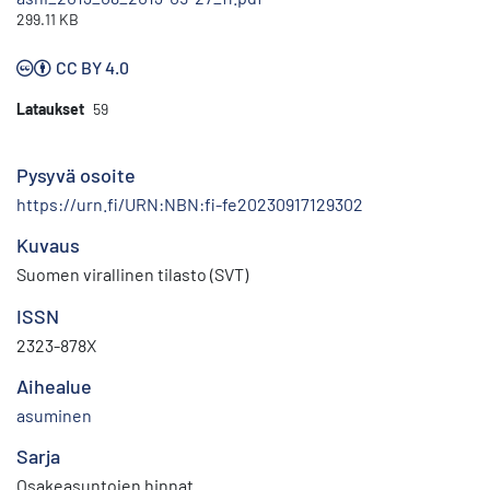
299.11 KB
CC BY 4.0
Lataukset
59
Pysyvä osoite
https://urn.fi/URN:NBN:fi-fe20230917129302
Kuvaus
Suomen virallinen tilasto (SVT)
ISSN
2323-878X
Aihealue
asuminen
Sarja
Osakeasuntojen hinnat