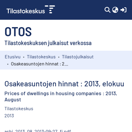
(c
OTOS
Tilastokeskuksen julkaisut verkossa
Etusivu
Tilastokeskus
Tilastojulkaisut
Kokoelmat
Osakeasuntojen hinnat : 2013, elokuu
Selaa
Osakeasuntojen hinnat : 2013, elokuu
Prices of dwellings in housing companies : 2013,
August
Tilastokeskus
2013
ashi_2013_08_2013-09-27_fi.pdf