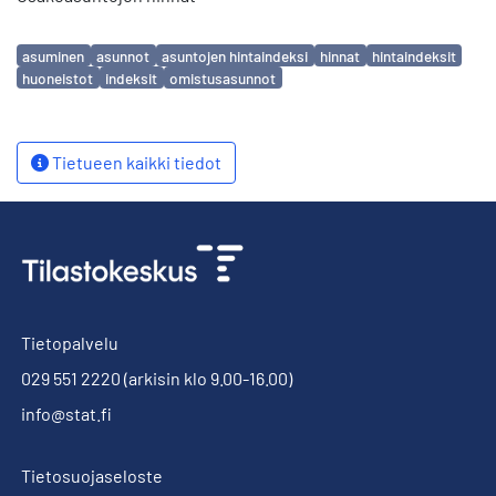
Avainsanat
asuminen
asunnot
asuntojen hintaindeksi
hinnat
hintaindeksit
huoneistot
indeksit
omistusasunnot
Tietueen kaikki tiedot
Tietopalvelu
029 551 2220
(arkisin klo 9.00-16.00)
info@stat.fi
Tietosuojaseloste