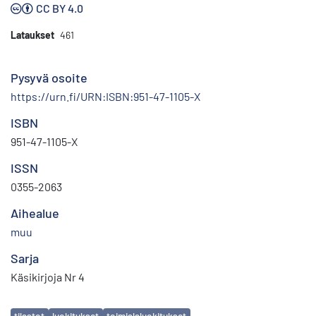
CC BY 4.0
Lataukset
461
Pysyvä osoite
https://urn.fi/URN:ISBN:951-47-1105-X
ISBN
951-47-1105-X
ISSN
0355-2063
Aihealue
muu
Sarja
Käsikirjoja Nr 4
Avainsanat
tilastot
luokitukset
toimialaluokitukset