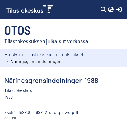
(c
OTOS
Tilastokeskuksen julkaisut verkossa
Etusivu
Tilastokeskus
Luokitukset
Kokoelmat
Näringsgrensindelningen 1988
Selaa
Näringsgrensindelningen 1988
Tilastokeskus
1988
xksk4_198800_1988_2fu_dig_swe.pdf
8.66 MB