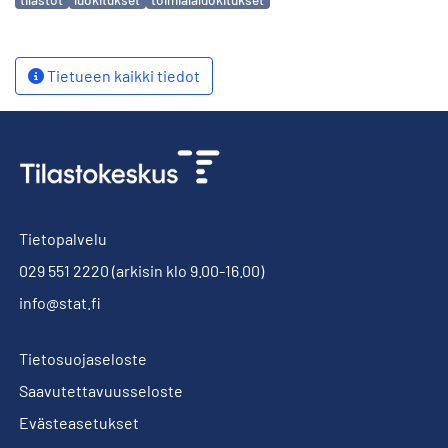
Tietueen kaikki tiedot
Tietopalvelu
029 551 2220
(arkisin klo 9.00-16.00)
info@stat.fi
Tietosuojaseloste
Saavutettavuusseloste
Evästeasetukset