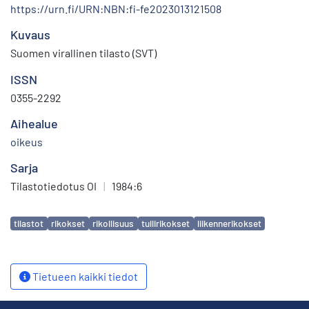
https://urn.fi/URN:NBN:fi-fe2023013121508
Kuvaus
Suomen virallinen tilasto (SVT)
ISSN
0355-2292
Aihealue
oikeus
Sarja
Tilastotiedotus OI
|
1984:6
Avainsanat
tilastot
rikokset
rikollisuus
tullirikokset
liikennerikokset
Tietueen kaikki tiedot