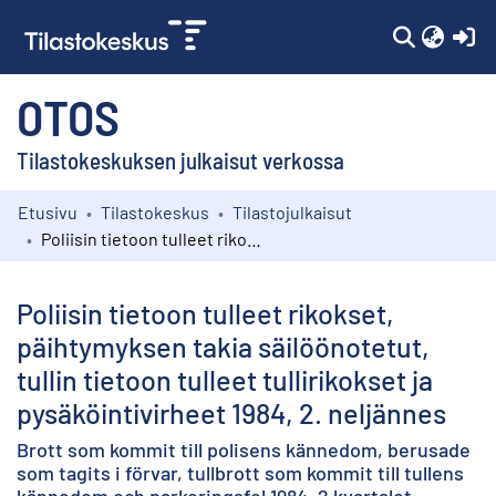
(c
OTOS
Tilastokeskuksen julkaisut verkossa
Etusivu
Tilastokeskus
Tilastojulkaisut
Kokoelmat
Poliisin tietoon tulleet rikokset, päihtymyksen takia säilöönotetut, tullin tietoon tulleet tullirikokset ja pysäköintivirheet 1984, 2. neljännes
Selaa
Poliisin tietoon tulleet rikokset,
päihtymyksen takia säilöönotetut,
tullin tietoon tulleet tullirikokset ja
pysäköintivirheet 1984, 2. neljännes
Brott som kommit till polisens kännedom, berusade
som tagits i förvar, tullbrott som kommit till tullens