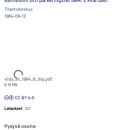
kännedom och parkeringsfel 1984, 2 kvartalet
Tilastokeskus
1984-09-12
Ladataan...
xtds_oi_1984_6_dig.pdf
6.19 MB
CC BY 4.0
Lataukset
107
Pysyvä osoite