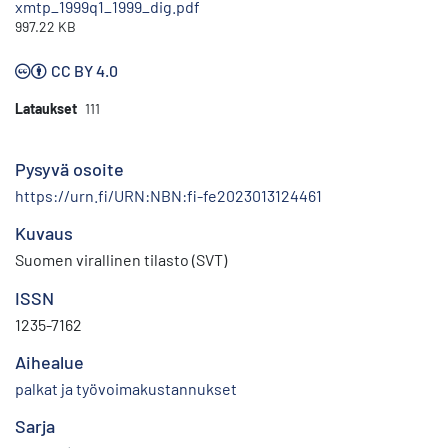
xmtp_1999q1_1999_dig.pdf
997.22 KB
CC BY 4.0
Lataukset
111
Pysyvä osoite
https://urn.fi/URN:NBN:fi-fe2023013124461
Kuvaus
Suomen virallinen tilasto (SVT)
ISSN
1235-7162
Aihealue
palkat ja työvoimakustannukset
Sarja