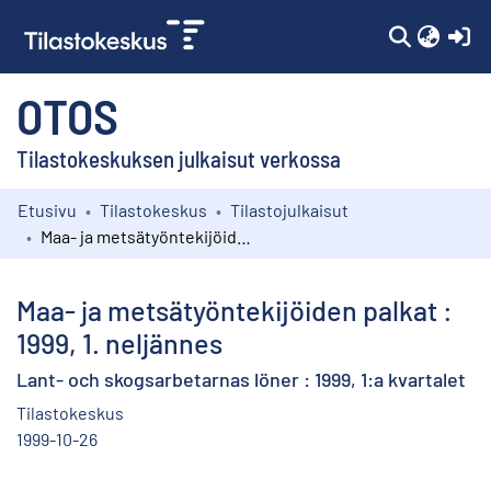
(c
OTOS
Tilastokeskuksen julkaisut verkossa
Etusivu
Tilastokeskus
Tilastojulkaisut
Kokoelmat
Maa- ja metsätyöntekijöiden palkat : 1999, 1. neljännes
Selaa
Maa- ja metsätyöntekijöiden palkat :
1999, 1. neljännes
Lant- och skogsarbetarnas löner : 1999, 1:a kvartalet
Tilastokeskus
1999-10-26