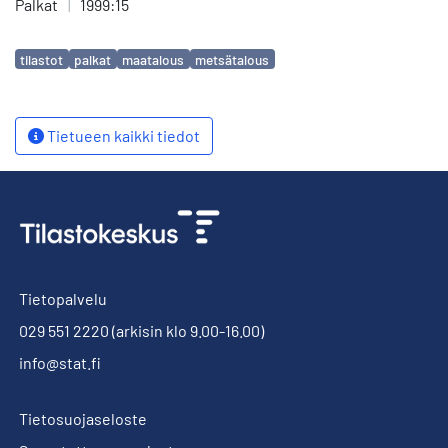
Palkat
|
1999:15
Avainsanat
tilastot
palkat
maatalous
metsätalous
Tietueen kaikki tiedot
Tietopalvelu
029 551 2220
(arkisin klo 9.00-16.00)
info@stat.fi
Tietosuojaseloste