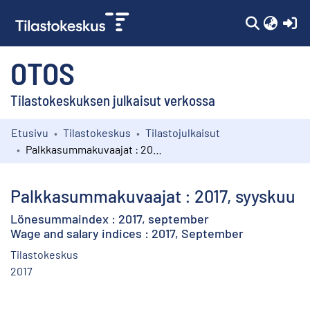
(c
OTOS
Tilastokeskuksen julkaisut verkossa
Etusivu
Tilastokeskus
Tilastojulkaisut
Kokoelmat
Palkkasummakuvaajat : 2017, syyskuu
Selaa
Palkkasummakuvaajat : 2017, syyskuu
Lönesummaindex : 2017, september
Wage and salary indices : 2017, September
Tilastokeskus
2017