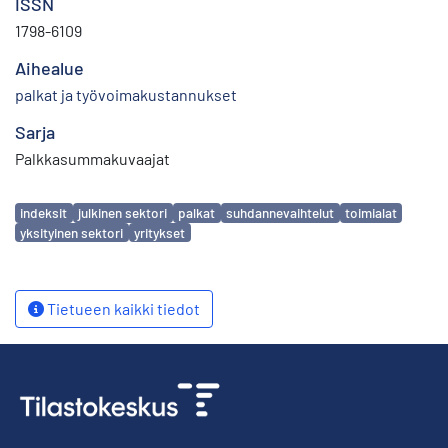
ISSN
1798-6109
Aihealue
palkat ja työvoimakustannukset
Sarja
Palkkasummakuvaajat
Avainsanat
indeksit
julkinen sektori
palkat
suhdannevaihtelut
toimialat
yksityinen sektori
yritykset
Tietueen kaikki tiedot