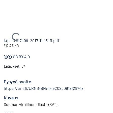
Ladataan...
ktps_2017_09_2017-11-13_fi.pdf
312.25 KB
CC BY 4.0
Lataukset
57
Pysyvä osoite
https://urn.fi/URN:NBN:fi-fe20230918129748
Kuvaus
Suomen virallinen tilasto (SVT)