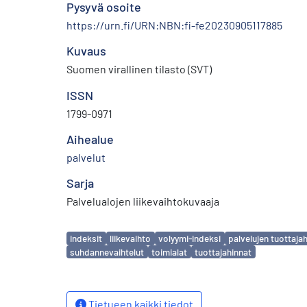
Pysyvä osoite
https://urn.fi/URN:NBN:fi-fe20230905117885
Kuvaus
Suomen virallinen tilasto (SVT)
ISSN
1799-0971
Aihealue
palvelut
Sarja
Palvelualojen liikevaihtokuvaaja
Avainsanat
indeksit
liikevaihto
volyymi-indeksi
palvelujen tuottaja
suhdannevaihtelut
toimialat
tuottajahinnat
Tietueen kaikki tiedot