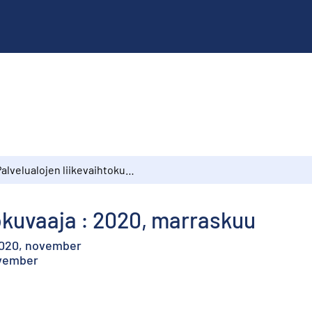
Palvelualojen liikevaihtokuvaaja : 2020, marraskuu
tokuvaaja : 2020, marraskuu
2020, november
ovember