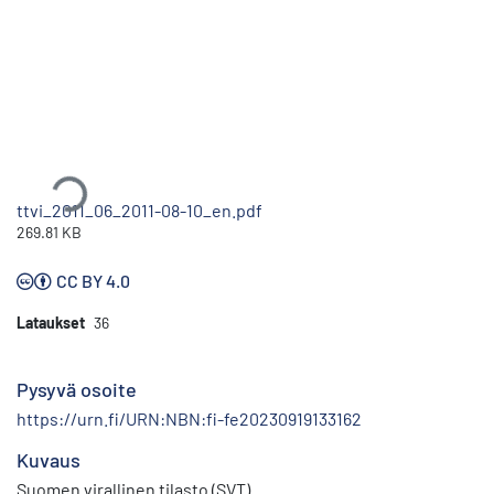
Ladataan...
ttvi_2011_06_2011-08-10_en.pdf
269.81 KB
CC BY 4.0
Lataukset
36
Pysyvä osoite
https://urn.fi/URN:NBN:fi-fe20230919133162
Kuvaus
Suomen virallinen tilasto (SVT)