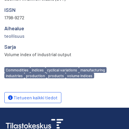
ISSN
1798-9272
Aihealue
teollisuus
Sarja
Volume index of industrial output
Avainsanat
Commodities
indices
cyclical variations
manufacturing
industries
production
products
volume indices
Tietueen kaikki tiedot