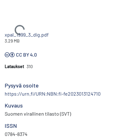
Ladataan...
xpal_1999_3_dig.pdf
3.29 MB
CC BY 4.0
Lataukset
310
Pysyvä osoite
https://urn.fi/URN:NBN:fi-fe2023013124710
Kuvaus
Suomen virallinen tilasto (SVT)
ISSN
0784-8374