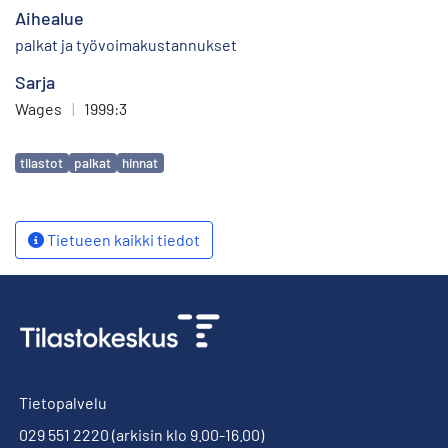
Aihealue
palkat ja työvoimakustannukset
Sarja
Wages
|
1999:3
Avainsanat
tilastot
palkat
hinnat
Tietueen kaikki tiedot
Tietopalvelu
029 551 2220
(arkisin klo 9.00-16.00)