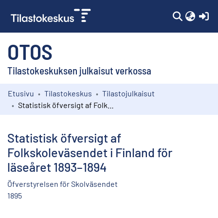
(c
OTOS
Tilastokeskuksen julkaisut verkossa
Etusivu
Tilastokeskus
Tilastojulkaisut
Kokoelmat
Statistisk öfversigt af Folkskoleväsendet i Finland för läseåret 1893–1894
Selaa
Statistisk öfversigt af
Folkskoleväsendet i Finland för
läseåret 1893–1894
Öfverstyrelsen för Skolväsendet
1895