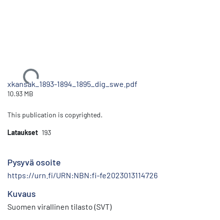
Ladataan...
xkansak_1893-1894_1895_dig_swe.pdf
10.93 MB
This publication is copyrighted.
Lataukset
193
Pysyvä osoite
https://urn.fi/URN:NBN:fi-fe2023013114726
Kuvaus
Suomen virallinen tilasto (SVT)