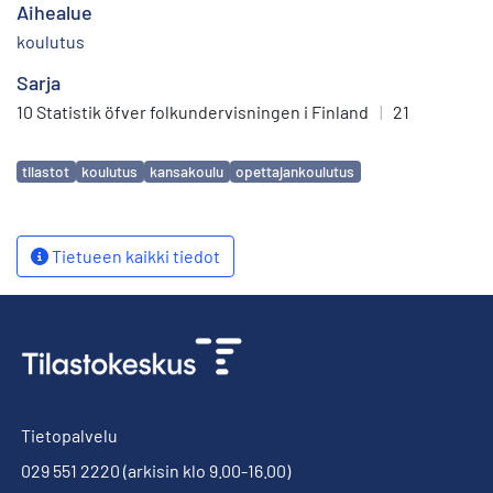
Aihealue
koulutus
Sarja
10 Statistik öfver folkundervisningen i Finland
|
21
Avainsanat
tilastot
koulutus
kansakoulu
opettajankoulutus
Tietueen kaikki tiedot
Tietopalvelu
029 551 2220
(arkisin klo 9.00-16.00)