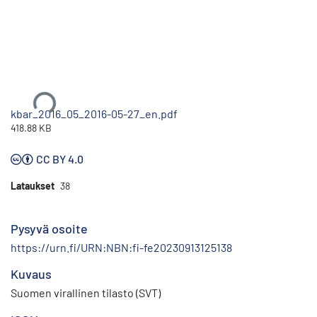
Ladataan...
kbar_2016_05_2016-05-27_en.pdf
418.88 KB
CC BY 4.0
Lataukset
38
Pysyvä osoite
https://urn.fi/URN:NBN:fi-fe20230913125138
Kuvaus
Suomen virallinen tilasto (SVT)