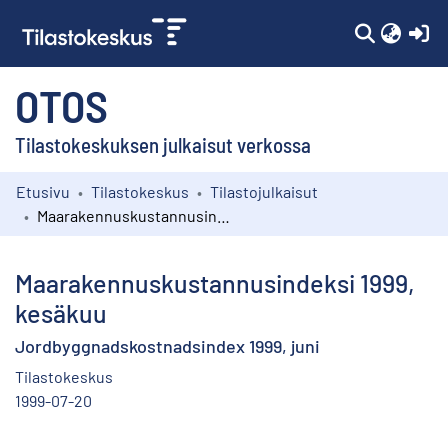
(c
OTOS
Tilastokeskuksen julkaisut verkossa
Etusivu
Tilastokeskus
Tilastojulkaisut
Kokoelmat
Maarakennuskustannusindeksi 1999, kesäkuu
Selaa
Maarakennuskustannusindeksi 1999,
kesäkuu
Jordbyggnadskostnadsindex 1999, juni
Tilastokeskus
1999-07-20