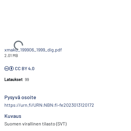
Ladataan...
xmaku_199906_1999_dig.pdf
2.01 MB
CC BY 4.0
Lataukset
99
Pysyvä osoite
https://urn.fi/URN:NBN:fi-fe2023013120172
Kuvaus
Suomen virallinen tilasto (SVT)