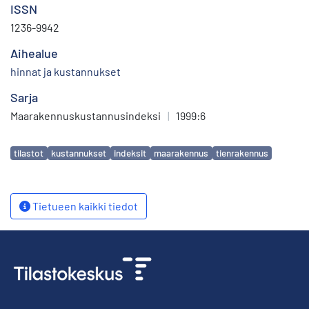
ISSN
1236-9942
Aihealue
hinnat ja kustannukset
Sarja
Maarakennuskustannusindeksi
|
1999:6
Avainsanat
tilastot
kustannukset
indeksit
maarakennus
tienrakennus
Tietueen kaikki tiedot