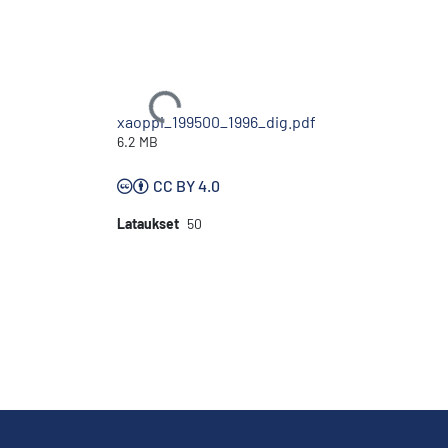
Ladataan...
xaoppi_199500_1996_dig.pdf
6.2 MB
CC BY 4.0
Lataukset
50