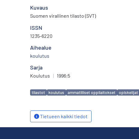
Kuvaus
Suomen virallinen tilasto (SVT)
ISSN
1235-6220
Aihealue
koulutus
Sarja
Koulutus
|
1996:5
Avainsanat
tilastot
koulutus
ammatilliset oppilaitokset
opiskelijat
Tietueen kaikki tiedot