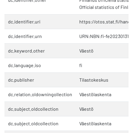
Official statistics of Finl
dc.identifier.uri
https://otos.stat.fi/hand
dc.identifier.urn
URN:NBN:fi-fe202301311
dc.keyword.other
Väestö
dc.language.iso
fi
dc.publisher
Tilastokeskus
dc.relation.oldowningollection
Väestölaskenta
dc.subject.oldcollection
Väestö
dc.subject.oldcollection
Väestölaskenta