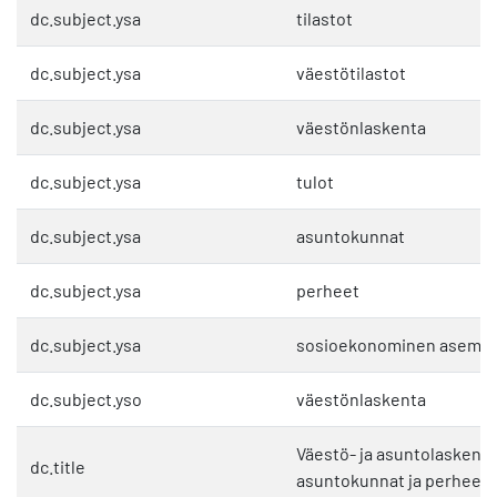
dc.subject.ysa
tilastot
dc.subject.ysa
väestötilastot
dc.subject.ysa
väestönlaskenta
dc.subject.ysa
tulot
dc.subject.ysa
asuntokunnat
dc.subject.ysa
perheet
dc.subject.ysa
sosioekonominen asema
dc.subject.yso
väestönlaskenta
Väestö- ja asuntolaskenta 
dc.title
asuntokunnat ja perheet