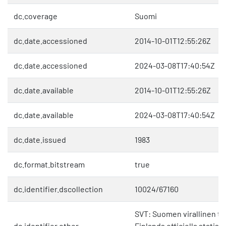
dc.coverage
Suomi
dc.date.accessioned
2014-10-01T12:55:26Z
dc.date.accessioned
2024-03-08T17:40:54Z
dc.date.available
2014-10-01T12:55:26Z
dc.date.available
2024-03-08T17:40:54Z
dc.date.issued
1983
dc.format.bitstream
true
dc.identifier.dscollection
10024/67160
SVT: Suomen virallinen til
dc.identifier.other
Finlands officiella statist