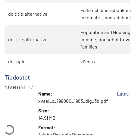
Folk- och bostadsräkning
dc.title.alternative
Inkomster; bostadshushåll
Population and Housing C
dc.title.alternative
Income; household-dwelli
families
dc.topic
väestö
Tiedostot
Näytetään
1 - 1 / 1
Name:
Lataa
xvael_c_198000_1983_dig_3b.pdf
Size:
Ladataan...
14.91 MB
Format:
Adobe Portable Document