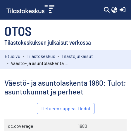
(c
OTOS
Tilastokeskuksen julkaisut verkossa
Etusivu
Tilastokeskus
Tilastojulkaisut
Kokoelmat
Väestö- ja asuntolaskenta 1980: Tulot; asuntokunnat ja perheet
Selaa
Väestö- ja asuntolaskenta 1980: Tulot;
asuntokunnat ja perheet
Tietueen suppeat tiedot
dc.coverage
1980