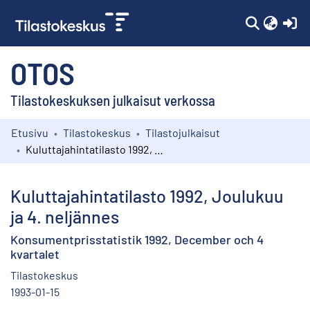
(c
OTOS
Tilastokeskuksen julkaisut verkossa
Etusivu
Tilastokeskus
Tilastojulkaisut
Kokoelmat
Kuluttajahintatilasto 1992, Joulukuu ja 4. neljännes
Selaa
Kuluttajahintatilasto 1992, Joulukuu
ja 4. neljännes
Konsumentprisstatistik 1992, December och 4
kvartalet
Tilastokeskus
1993-01-15