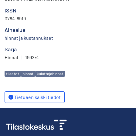
ISSN
0784-8919
Aihealue
hinnat ja kustannukset
Sarja
Hinnat
|
1992:4
Avainsanat
tilastot
hinnat
kuluttajahinnat
Tietueen kaikki tiedot