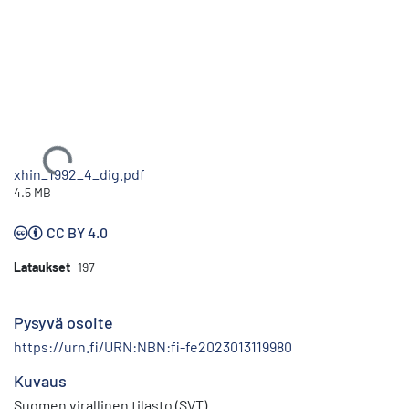
Ladataan...
xhin_1992_4_dig.pdf
4.5 MB
CC BY 4.0
Lataukset
197
Pysyvä osoite
https://urn.fi/URN:NBN:fi-fe2023013119980
Kuvaus
Suomen virallinen tilasto (SVT)