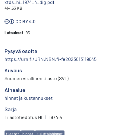
xtds_hi_1974_4_dig.pdf
414.53 KB
CC BY 4.0
Lataukset
95
Pysyvä osoite
https://urn.fi/URN:NBN:fi-fe2023013119645
Kuvaus
Suomen virallinen tilasto (SVT)
Aihealue
hinnat ja kustannukset
Sarja
Tilastotiedotus HI
|
1974:4
Avainsanat
tilastot
hinnat
kuluttajahinnat