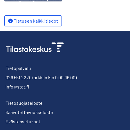
Tietueen kaikki tiedot
Tietopalvelu
029 551 2220
(arkisin klo 9.00-16.00)
info@stat.fi
Tietosuojaseloste
Saavutettavuusseloste
Evästeasetukset