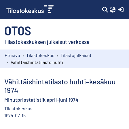
(c
OTOS
Tilastokeskuksen julkaisut verkossa
Etusivu
Tilastokeskus
Tilastojulkaisut
Kokoelmat
Vähittäishintatilasto huhti–kesäkuu 1974
Selaa
Vähittäishintatilasto huhti–kesäkuu
1974
Minutprisstatistik april–juni 1974
Tilastokeskus
1974-07-15