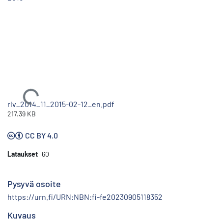
Ladataan...
rlv_2014_11_2015-02-12_en.pdf
217.39 KB
CC BY 4.0
Lataukset
60
Pysyvä osoite
https://urn.fi/URN:NBN:fi-fe20230905118352
Kuvaus