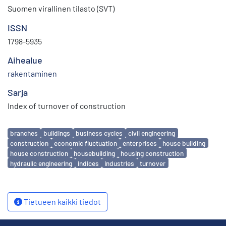
Suomen virallinen tilasto (SVT)
ISSN
1798-5935
Aihealue
rakentaminen
Sarja
Index of turnover of construction
Avainsanat
branches
buildings
business cycles
civil engineering
construction
economic fluctuation
enterprises
house building
house construction
housebuilding
housing construction
hydraulic engineering
indices
industries
turnover
Tietueen kaikki tiedot