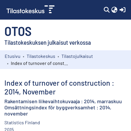
(c
OTOS
Tilastokeskuksen julkaisut verkossa
Etusivu
Tilastokeskus
Tilastojulkaisut
Kokoelmat
Index of turnover of construction : 2014, November
Selaa
Index of turnover of construction :
2014, November
Rakentamisen liikevaihtokuvaaja : 2014, marraskuu
Omsättningsindex för byggverksamhet : 2014,
november
Statistics Finland
2015