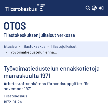
(c
OTOS
Tilastokeskuksen julkaisut verkossa
Etusivu
Tilastokeskus
Tilastojulkaisut
Kokoelmat
Työvoimatiedustelun ennakkotietoja marraskuulta 1971
Selaa
Työvoimatiedustelun ennakkotietoja
marraskuulta 1971
Arbetskraftsenkätens förhandsuppgifter för
november 1971
Tilastokeskus
1972-01-24