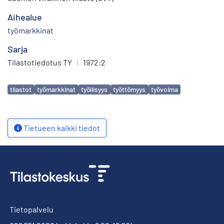
Aihealue
työmarkkinat
Sarja
Tilastotiedotus TY
|
1972:2
Avainsanat
tilastot
työmarkkinat
työllisyys
työttömyys
työvoima
Tietueen kaikki tiedot
Tietopalvelu