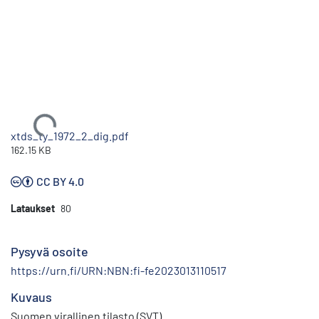
Ladataan...
xtds_ty_1972_2_dig.pdf
162.15 KB
CC BY 4.0
Lataukset
80
Pysyvä osoite
https://urn.fi/URN:NBN:fi-fe2023013110517
Kuvaus
Suomen virallinen tilasto (SVT)