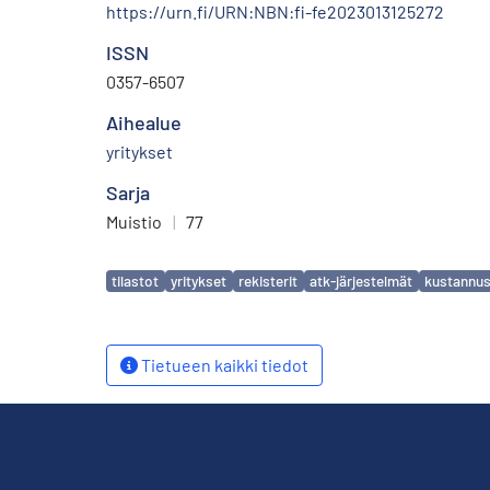
https://urn.fi/URN:NBN:fi-fe2023013125272
ISSN
0357-6507
Aihealue
yritykset
Sarja
Muistio
|
77
Avainsanat
tilastot
yritykset
rekisterit
atk-järjestelmät
kustannus
Tietueen kaikki tiedot