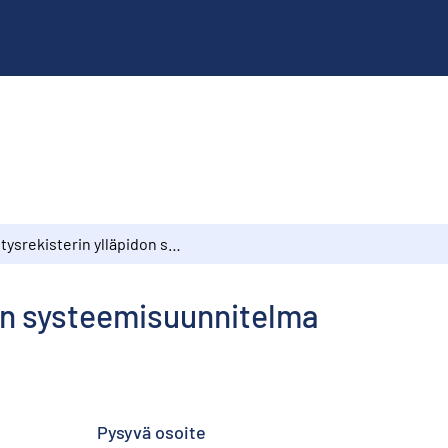
Yritysrekisterin ylläpidon systeemisuunnitelma
don systeemisuunnitelma
Pysyvä osoite