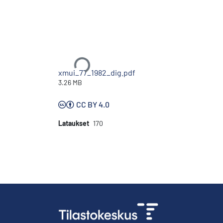
Ladataan...
xmui_77_1982_dig.pdf
3.26 MB
CC BY 4.0
Lataukset
170