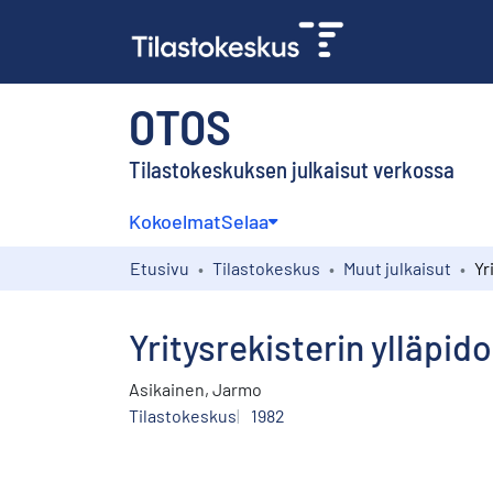
OTOS
Tilastokeskuksen julkaisut verkossa
Kokoelmat
Selaa
Etusivu
Tilastokeskus
Muut julkaisut
Yritysrekisterin ylläpi
Asikainen, Jarmo
Tilastokeskus
1982