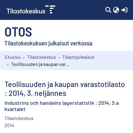
(c
OTOS
Tilastokeskuksen julkaisut verkossa
Etusivu
Tilastokeskus
Tilastojulkaisut
Kokoelmat
Teollisuuden ja kaupan varastotilasto : 2014, 3. neljännes
Selaa
Teollisuuden ja kaupan varastotilasto
: 2014, 3. neljännes
Industrins och handelns lagerstatistik : 2014, 3:a
kvartalet
Tilastokeskus
2014