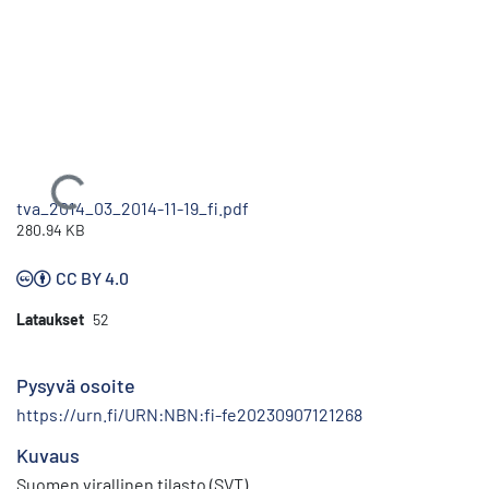
Ladataan...
tva_2014_03_2014-11-19_fi.pdf
280.94 KB
CC BY 4.0
Lataukset
52
Pysyvä osoite
https://urn.fi/URN:NBN:fi-fe20230907121268
Kuvaus
Suomen virallinen tilasto (SVT)