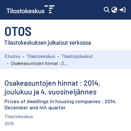
(c
OTOS
Tilastokeskuksen julkaisut verkossa
Etusivu
Tilastokeskus
Tilastojulkaisut
Kokoelmat
Osakeasuntojen hinnat : 2014, joulukuu ja 4. vuosineljännes
Selaa
Osakeasuntojen hinnat : 2014,
joulukuu ja 4. vuosineljännes
Prices of dwellings in housing companies : 2014,
December and 4th quarter
Tilastokeskus
2015