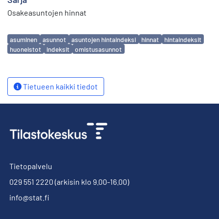
Osakeasuntojen hinnat
Avainsanat
asuminen
asunnot
asuntojen hintaindeksi
hinnat
hintaindeksit
huoneistot
indeksit
omistusasunnot
Tietueen kaikki tiedot
Tietopalvelu
029 551 2220
(arkisin klo 9.00-16.00)
info@stat.fi