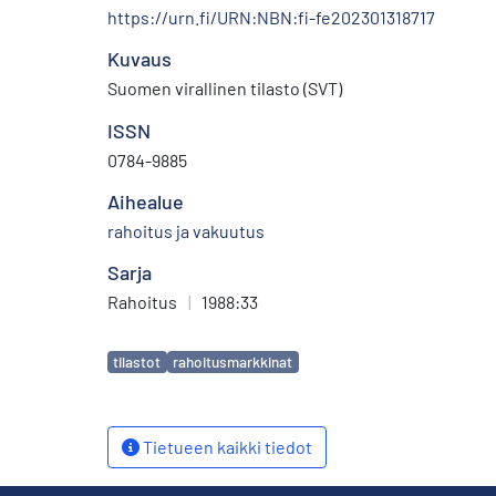
https://urn.fi/URN:NBN:fi-fe202301318717
Kuvaus
Suomen virallinen tilasto (SVT)
ISSN
0784-9885
Aihealue
rahoitus ja vakuutus
Sarja
Rahoitus
|
1988:33
Avainsanat
tilastot
rahoitusmarkkinat
Tietueen kaikki tiedot