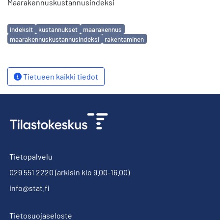
Maarakennuskustannusindeksi
Avainsanat
indeksit
kustannukset
maarakennus
maarakennuskustannusindeksi
rakentaminen
Tietueen kaikki tiedot
Tietopalvelu
029 551 2220
(arkisin klo 9.00-16.00)
info@stat.fi
Tietosuojaseloste