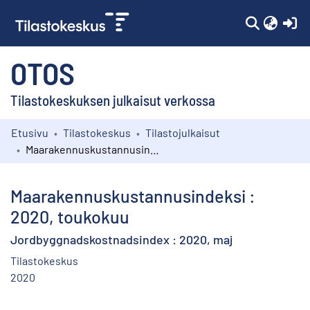
(c
OTOS
Tilastokeskuksen julkaisut verkossa
Etusivu
Tilastokeskus
Tilastojulkaisut
Kokoelmat
Maarakennuskustannusindeksi : 2020, toukokuu
Selaa
Maarakennuskustannusindeksi :
2020, toukokuu
Jordbyggnadskostnadsindex : 2020, maj
Tilastokeskus
2020