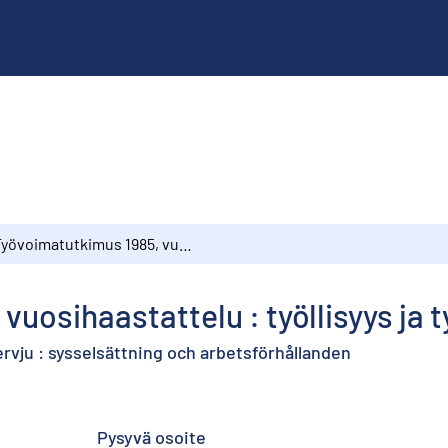
Työvoimatutkimus 1985, vuosihaastattelu : työllisyys ja työolot
uosihaastattelu : työllisyys ja t
rvju : sysselsättning och arbetsförhållanden
Pysyvä osoite