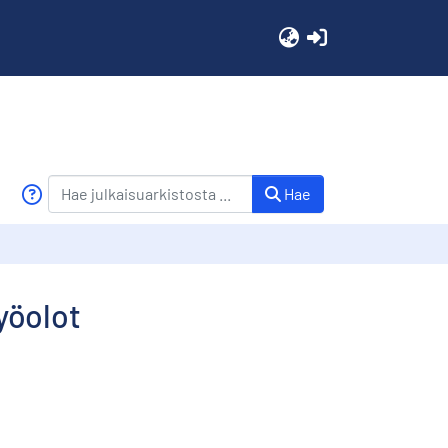
(current)
Hae
yöolot