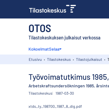
OTOS
Tilastokeskuksen julkaisut verkossa
Kokoelmat
Selaa
Etusivu
Tilastokeskus
Tilastojulkaisut
Työvoimatutkimus 1985, v
Arbetskraftsundersökningen 1985, årsinte
Tilastokeskus
1987-03-30
xtds_ty_198700_1987_8_dig.pdf