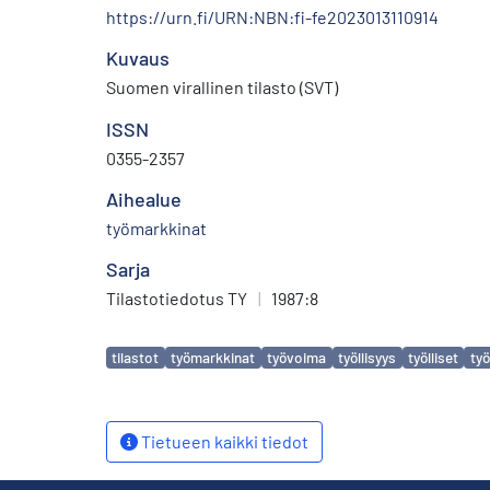
https://urn.fi/URN:NBN:fi-fe2023013110914
Kuvaus
Suomen virallinen tilasto (SVT)
ISSN
0355-2357
Aihealue
työmarkkinat
Sarja
Tilastotiedotus TY
|
1987:8
Avainsanat
tilastot
työmarkkinat
työvoima
työllisyys
työlliset
työ
Tietueen kaikki tiedot