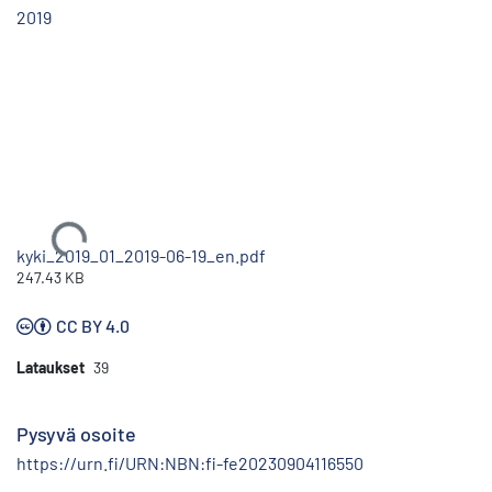
2019
Ladataan...
kyki_2019_01_2019-06-19_en.pdf
247.43 KB
CC BY 4.0
Lataukset
39
Pysyvä osoite
https://urn.fi/URN:NBN:fi-fe20230904116550