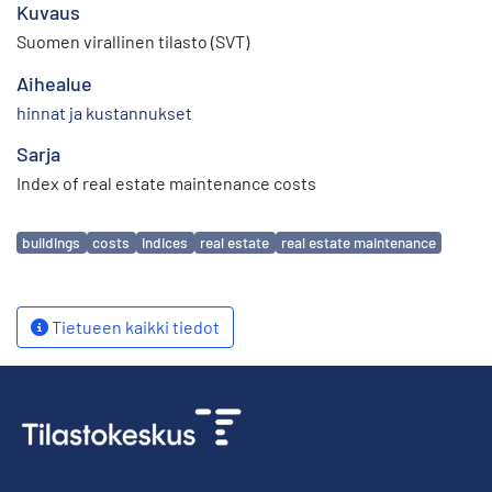
Kuvaus
Suomen virallinen tilasto (SVT)
Aihealue
hinnat ja kustannukset
Sarja
Index of real estate maintenance costs
Avainsanat
buildings
costs
indices
real estate
real estate maintenance
Tietueen kaikki tiedot