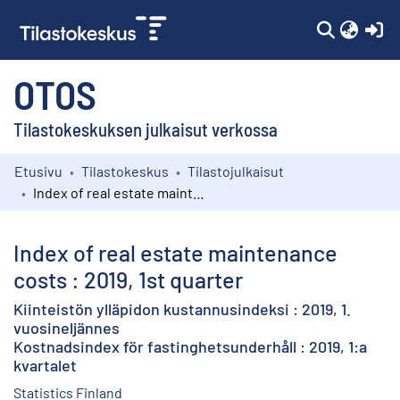
(c
OTOS
Tilastokeskuksen julkaisut verkossa
Etusivu
Tilastokeskus
Tilastojulkaisut
Kokoelmat
Index of real estate maintenance costs : 2019, 1st quarter
Selaa
Index of real estate maintenance
costs : 2019, 1st quarter
Kiinteistön ylläpidon kustannusindeksi : 2019, 1.
vuosineljännes
Kostnadsindex för fastinghetsunderhåll : 2019, 1:a
kvartalet
Statistics Finland