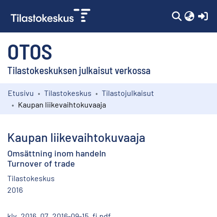
(c
OTOS
Tilastokeskuksen julkaisut verkossa
Etusivu
Tilastokeskus
Tilastojulkaisut
Kokoelmat
Kaupan liikevaihtokuvaaja
Selaa
Kaupan liikevaihtokuvaaja
Omsättning inom handeln
Turnover of trade
Tilastokeskus
2016
klv_2016_07_2016-09-15_fi.pdf