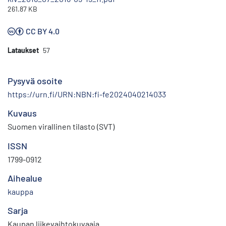
261.87 KB
CC BY 4.0
Lataukset
57
Pysyvä osoite
https://urn.fi/URN:NBN:fi-fe2024040214033
Kuvaus
Suomen virallinen tilasto (SVT)
ISSN
1799-0912
Aihealue
kauppa
Sarja
Kaupan liikevaihtokuvaaja