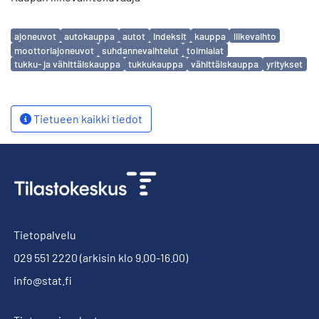
Avainsanat
ajoneuvot
autokauppa
autot
indeksit
kauppa
liikevaihto
moottoriajoneuvot
suhdannevaihtelut
toimialat
tukku- ja vähittäiskauppa
tukkukauppa
vähittäiskauppa
yritykset
Tietueen kaikki tiedot
Tietopalvelu
029 551 2220
(arkisin klo 9.00-16.00)
info@stat.fi