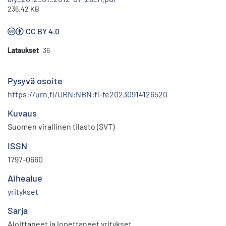
236.42 KB
CC BY 4.0
Lataukset
36
Pysyvä osoite
https://urn.fi/URN:NBN:fi-fe20230914126520
Kuvaus
Suomen virallinen tilasto (SVT)
ISSN
1797-0660
Aihealue
yritykset
Sarja
Aloittaneet ja lopettaneet yritykset