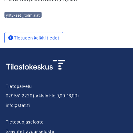
Avainsanat
yritykset
toimialat
Tietueen kaikki tiedot
Tietopalvelu
029 551 2220
(arkisin klo 9.00-16.00)
info@stat.fi
Tietosuojaseloste
Saavutettavuusseloste